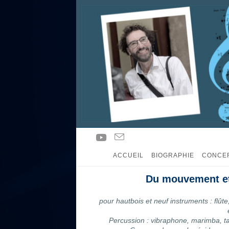
ACCUEIL
BIOGRAPHIE
CONCE
Du mouvement et
pour hautbois et neuf instruments : flûte,
Percussion : vibraphone, marimba, 