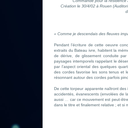
Commande pour la résidence 
Création le 30/4/02 à Rouen (Auditori
d
« Comme je descendais des fleuves impas
Pendant l’écriture de cette oeuvre con
extraits du Bateau ivre, habitent la mém
de dérive, de glissement conduite par 
paysages intemporels rappelant le désert
par l’aspect oriental des quelques quart
des cordes favorise les sons tenus et l
résonnant autour des cordes parfois pin
De cette torpeur apparente naîtront des 
accidentés, évanescents (envolées de la f
aussi … car ce mouvement est peut-être f
dans le titre et finalement relative ; et si