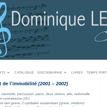
RTS
CATALOGUE
DISCOGRAPHIE
LIVRES
TEMPS FOR
 de l’immobilité
(2001 – 2002)
 clarinette, percussion, piano, deux violons, alto, violoncelle
et contrebasse (15′)
tam-tam grave, 2 cymbales suspendues (grave, médium).