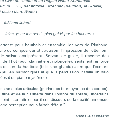
au CNR de Rouen et en Région Haute-Normandie
um du CNR) par Antoine Lazennec (hautbois) et l’Atelier,
irection Marc Sieffert
éditions Jobert
sibles, je ne me sentis plus guidé par les haleurs »
certante pour hautbois et ensemble, les vers de Rimbaud,
oire du compositeur et traduisent l’impression de flottement,
le soliste omniprésent. Servant de guide, il traverse des
 de Thot (pour clarinette et violoncelle), sentiment renforcé
s de ton du hautbois (telle une ghaéta) alors que l’écriture
e jeu en harmoniques et que la percussion installe un halo
cées d’un piano mystérieux.
instants plus articulés (guirlandes tournoyantes des cordes),
lûte et de la clarinette dans l’ombre du soliste), incertains
eint ! Lemaître nourrit son discours de la dualité annoncée
 notre perception nous faisait défaut ?
Nathalie Dumesnil