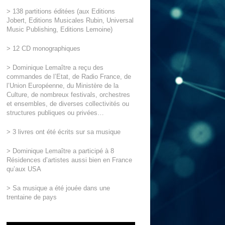
> 138 partitions éditées (aux Editions
Jobert, Editions Musicales Rubin, Universal
Music Publishing, Editions Lemoine)
> 12 CD monographiques
> Dominique Lemaître a reçu des
commandes de l’Etat, de Radio France, de
l’Union Européenne, du Ministère de la
Culture, de nombreux festivals, orchestres
et ensembles, de diverses collectivités ou
structures publiques ou privées…
> 3 livres ont été écrits sur sa musique
> Dominique Lemaître a participé à 8
Résidences d’artistes aussi bien en France
qu’aux USA
> Sa musique a été jouée dans une
trentaine de pays