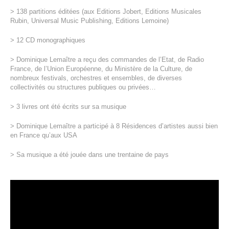
> 138 partitions éditées (aux Editions Jobert, Editions Musicales
Rubin, Universal Music Publishing, Editions Lemoine)
> 12 CD monographiques
> Dominique Lemaître a reçu des commandes de l’Etat, de Radio
France, de l’Union Européenne, du Ministère de la Culture, de
nombreux festivals, orchestres et ensembles, de diverses
collectivités ou structures publiques ou privées…
> 3 livres ont été écrits sur sa musique
> Dominique Lemaître a participé à 8 Résidences d’artistes aussi bien
en France qu’aux USA
> Sa musique a été jouée dans une trentaine de pays
Lecteur
vidéo