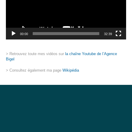
00:00
32:39
> Retrouvez toute mes vidéos sur
la chaîne Youtube de l’Agence
Bigel
> Consultez également ma page
Wikipédia