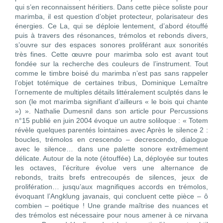
qui s’en reconnaissent héritiers. Dans cette pièce soliste pour
marimba, il est question d’objet protecteur, polarisateur des
énergies. Ce La, qui se déploie lentement, d’abord étouffé
puis à travers des résonances, trémolos et rebonds divers,
s’ouvre sur des espaces sonores proliférant aux sonorités
très fines. Cette œuvre pour marimba solo est avant tout
fondée sur la recherche des couleurs de l’instrument. Tout
comme le timbre boisé du marimba n’est pas sans rappeler
l’objet totémique de certaines tribus, Dominique Lemaître
l’ornemente de multiples détails littéralement sculptés dans le
son (le mot marimba signifiant d’ailleurs « le bois qui chante
») ». Nathalie Dumesnil dans son article pour Percussions
n°15 publié en juin 2004 évoque un autre soliloque : « Totem
révèle quelques parentés lointaines avec Après le silence 2 :
boucles, trémolos en crescendo – decrescendo, dialogue
avec le silence… dans une palette sonore extrêmement
délicate. Autour de la note (étouffée) La, déployée sur toutes
les octaves, l’écriture évolue vers une alternance de
rebonds, traits brefs entrecoupés de silences, jeux de
prolifération… jusqu’aux magnifiques accords en trémolos,
évoquant l’Angklung javanais, qui concluent cette pièce – ô
combien – poétique ! Une grande maîtrise des nuances et
des trémolos est nécessaire pour nous amener à ce nirvana