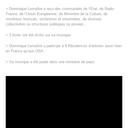
> Dominique Lemaître a reçu des commandes de l’Etat, de Radio
France, de l’Union Européenne, du Ministère de la Culture, de
nombreux festivals, orchestres et ensembles, de diverses
collectivités ou structures publiques ou privées…
> 3 livres ont été écrits sur sa musique
> Dominique Lemaître a participé à 8 Résidences d’artistes aussi bien
en France qu’aux USA
> Sa musique a été jouée dans une trentaine de pays
Lecteur
vidéo