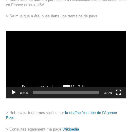
en France qu’aux USA
> Sa musique a été jouée dans une trentaine de pays
Lecteur
vidéo
00:00
32:39
> Retrouvez toute mes vidéos sur
la chaîne Youtube de l’Agence
Bigel
> Consultez également ma page
Wikipédia