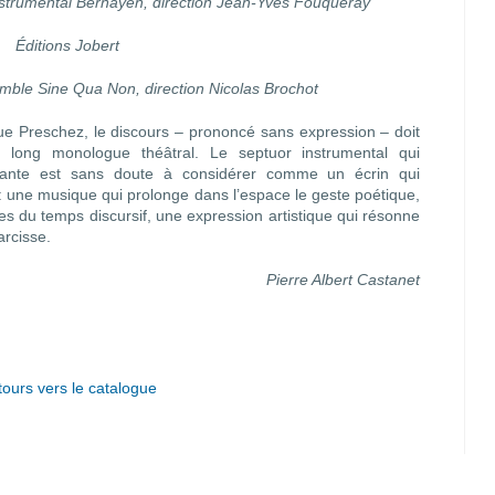
strumental Bernayen, direction Jean-Yves Fouqueray
Éditions Jobert
e Sine Qua Non, direction Nicolas Brochot
ue Preschez, le discours – prononcé sans expression – doit
long monologue théâtral. Le septuor instrumental qui
itante est sans doute à considérer comme un écrin qui
e : une musique qui prolonge dans l’espace le geste poétique,
ies du temps discursif, une expression artistique qui résonne
rcisse.
Pierre Albert Castanet
ours vers le catalogue