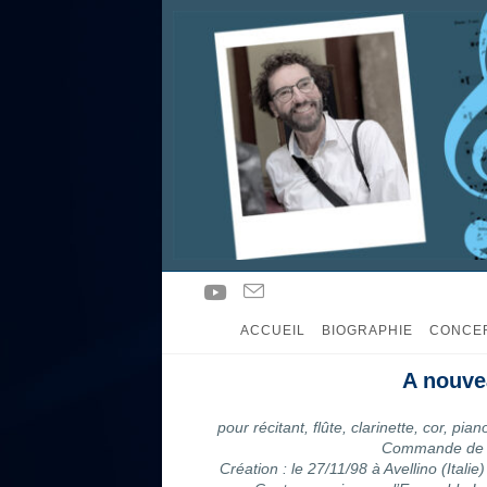
ACCUEIL
BIOGRAPHIE
CONCE
A nouve
pour récitant, flûte, clarinette, cor, p
Commande de l
Création : le 27/11/98 à Avellino (Ital