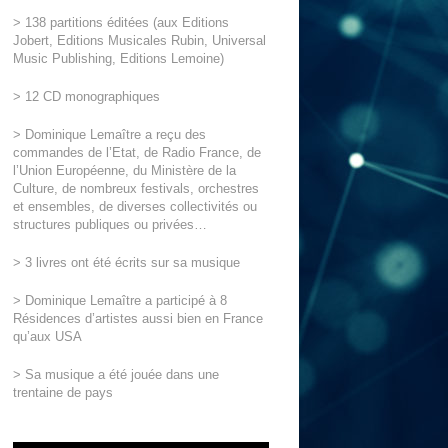
> 138 partitions éditées (aux Editions
Jobert, Editions Musicales Rubin, Universal
Music Publishing, Editions Lemoine)
> 12 CD monographiques
> Dominique Lemaître a reçu des
commandes de l’Etat, de Radio France, de
l’Union Européenne, du Ministère de la
Culture, de nombreux festivals, orchestres
et ensembles, de diverses collectivités ou
structures publiques ou privées…
> 3 livres ont été écrits sur sa musique
> Dominique Lemaître a participé à 8
Résidences d’artistes aussi bien en France
qu’aux USA
> Sa musique a été jouée dans une
trentaine de pays