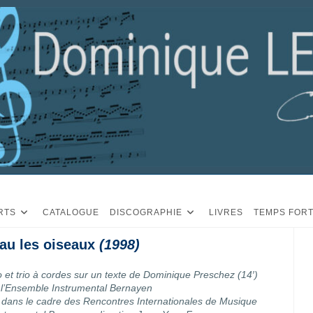
RTS
CATALOGUE
DISCOGRAPHIE
LIVRES
TEMPS FOR
au les oiseaux
(1998)
iano et trio à cordes sur un texte de Dominique Preschez (14′)
’Ensemble Instrumental Bernayen
ie) dans le cadre des Rencontres Internationales de Musique