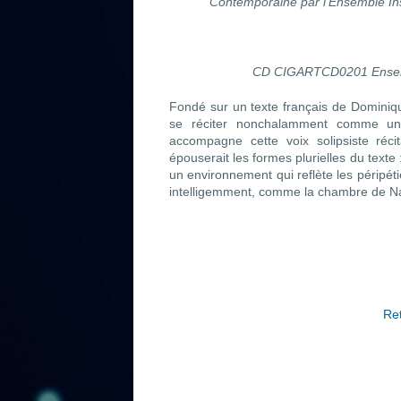
Contemporaine par l’Ensemble In
CD CIGARTCD0201 Ensembl
Fondé sur un texte français de Dominiq
se réciter nonchalamment comme un 
accompagne cette voix solipsiste réc
épouserait les formes plurielles du text
un environnement qui reflète les péripét
intelligemment, comme la chambre de Na
Ret