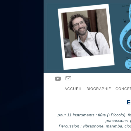
ACCUEIL
BIOGRAPHIE
CONCE
E
pour 11 instruments : flûte (+Piccolo), f
percussions, 
Percussion : vibraphone, marimba, cl