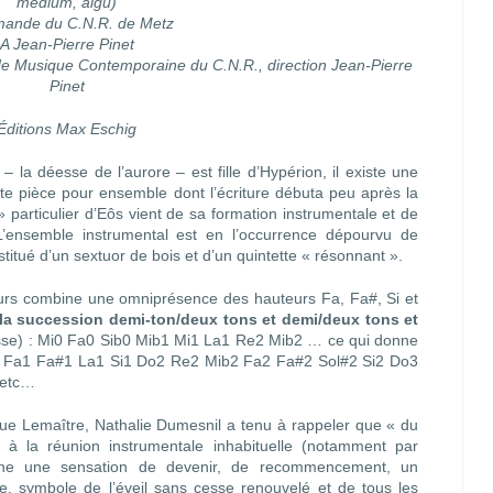
médium, aigu)
ande du C.N.R. de Metz
A Jean-Pierre Pinet
r de Musique Contemporaine du C.N.R., direction Jean-Pierre
Pinet
Éditions Max Eschig
la déesse de l’aurore – est fille d’Hypérion, il existe une
cette pièce pour ensemble dont l’écriture débuta peu après la
 particulier d’Eôs vient de sa formation instrumentale et de
 L’ensemble instrumental est en l’occurrence dépourvu de
stitué d’un sextuor de bois et d’un quintette « résonnant ».
teurs combine une omniprésence des hauteurs Fa, Fa#, Si et
la succession demi-ton/deux tons et demi/deux tons et
sse) : Mi0 Fa0 Sib0 Mib1 Mi1 La1 Re2 Mib2 … ce qui donne
1 Fa1 Fa#1 La1 Si1 Do2 Re2 Mib2 Fa2 Fa#2 Sol#2 Si2 Do3
 etc…
que Lemaître, Nathalie Dumesnil a tenu à rappeler que « du
é à la réunion instrumentale inhabituelle (notamment par
ne une sensation de devenir, de recommencement, un
re, symbole de l’éveil sans cesse renouvelé et de tous les