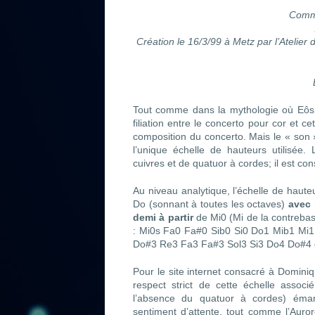
Comm
Création le 16/3/99 à Metz par l’Atelie
Tout comme dans la mythologie où Eôs – 
filiation entre le concerto pour cor et 
composition du concerto. Mais le « son »
l’unique échelle de hauteurs utilisée.
cuivres et de quatuor à cordes; il est con
Au niveau analytique, l’échelle de hau
Do (sonnant à toutes les octaves)
avec 
demi à partir
de Mi0 (Mi de la contreba
: Mi0s Fa0 Fa#0 Sib0 Si0 Do1 Mib1 Mi
Do#3 Re3 Fa3 Fa#3 Sol3 Si3 Do4 Do#4
Pour le site internet consacré à Domini
respect strict de cette échelle associ
l’absence du quatuor à cordes) éma
sentiment d’attente, tout comme l’Auro