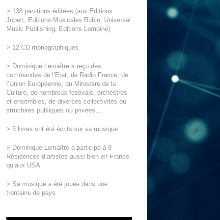
> 138 partitions éditées (aux Editions
Jobert, Editions Musicales Rubin, Universal
Music Publishing, Editions Lemoine)
> 12 CD monographiques
> Dominique Lemaître a reçu des
commandes de l’Etat, de Radio France, de
l’Union Européenne, du Ministère de la
Culture, de nombreux festivals, orchestres
et ensembles, de diverses collectivités ou
structures publiques ou privées…
> 3 livres ont été écrits sur sa musique
> Dominique Lemaître a participé à 8
Résidences d’artistes aussi bien en France
qu’aux USA
> Sa musique a été jouée dans une
trentaine de pays