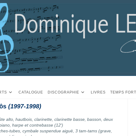
RTS
CATALOGUE
DISCOGRAPHIE
LIVRES
TEMPS FOR
ôs
(1997-1998)
lûte alto, hautbois, clarinette, clarinette basse, basson, deux
piano, harpe et contrebasse (12′)
oches-tubes, cymbale suspendue aiguë, 3 tam-tams (grave,