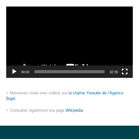
Lecteur
vidéo
00:00
32:39
> Retrouvez toute mes vidéos sur
la chaîne Youtube de l’Agence
Bigel
> Consultez également ma page
Wikipédia