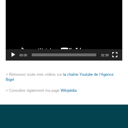
vidéo
00:00
32:39
> Retrouvez toute mes vidéos sur
la chaîne Youtube de l’Agence
Bigel
> Consultez également ma page
Wikipédia