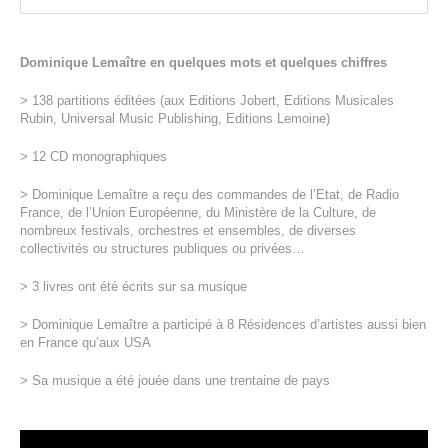
Dominique Lemaître en quelques mots et quelques chiffres
> 138 partitions éditées (aux Editions Jobert, Editions Musicales
Rubin, Universal Music Publishing, Editions Lemoine)
> 12 CD monographiques
> Dominique Lemaître a reçu des commandes de l’Etat, de Radio
France, de l’Union Européenne, du Ministère de la Culture, de
nombreux festivals, orchestres et ensembles, de diverses
collectivités ou structures publiques ou privées…
> 3 livres ont été écrits sur sa musique
> Dominique Lemaître a participé à 8 Résidences d’artistes aussi bien
en France qu’aux USA
> Sa musique a été jouée dans une trentaine de pays
Lecteur