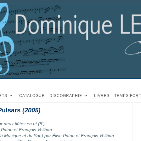
RTS
CATALOGUE
DISCOGRAPHIE
LIVRES
TEMPS FOR
Pulsars
(2005)
r deux flûtes en ut (8′)
e Patou et François Veilhan
 la Musique et du Son) par Élise Patou et François Veilhan