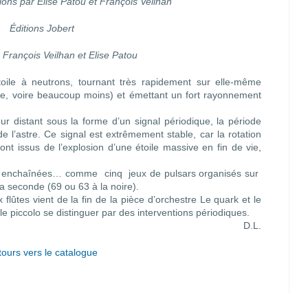
ns par Élise Patou et François Veilhan
Éditions Jobert
François Veilhan et Elise Patou
ile à neutrons, tournant très rapidement sur elle-même
nde, voire beaucoup moins) et émettant un fort rayonnement
r distant sous la forme d’un signal périodique, la période
e l’astre. Ce signal est extrêmement stable, car la rotation
sont issus de l’explosion d’une étoile massive en fin de vie,
ons enchaînées… comme cinq jeux de pulsars organisés sur
 seconde (69 ou 63 à la noire).
 flûtes vient de la fin de la pièce d’orchestre Le quark et le
 le piccolo se distinguer par des interventions périodiques.
D.L.
ours vers le catalogue