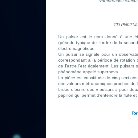
Nombreuses exécutio
CD PN0214, 
Un pulsar est le nom donné à une éto
(période typique de l’ordre de la seco
électromagnétique.
Un pulsar se signale pour un observateu
correspondant à la période de rotation d
de l’astre l’est également. Les pulsars 
phénomène appelé supernova.
La pièce est constituée de cinq secti
des valeurs métronomiques proches de la
L’idée d’écrire des « pulsars » pour deux
papillon qui permet d’entendre la flûte et
Ret