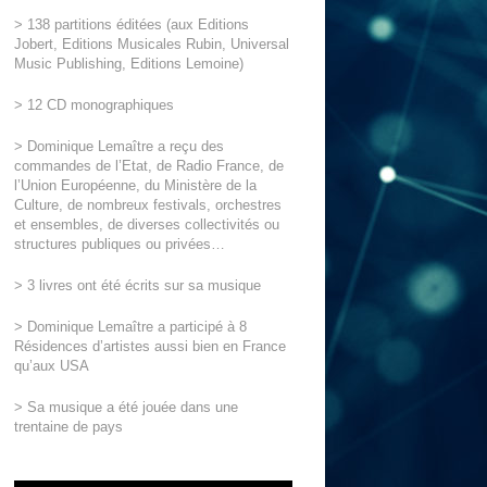
> 138 partitions éditées (aux Editions
Jobert, Editions Musicales Rubin, Universal
Music Publishing, Editions Lemoine)
> 12 CD monographiques
> Dominique Lemaître a reçu des
commandes de l’Etat, de Radio France, de
l’Union Européenne, du Ministère de la
Culture, de nombreux festivals, orchestres
et ensembles, de diverses collectivités ou
structures publiques ou privées…
> 3 livres ont été écrits sur sa musique
> Dominique Lemaître a participé à 8
Résidences d’artistes aussi bien en France
qu’aux USA
> Sa musique a été jouée dans une
trentaine de pays