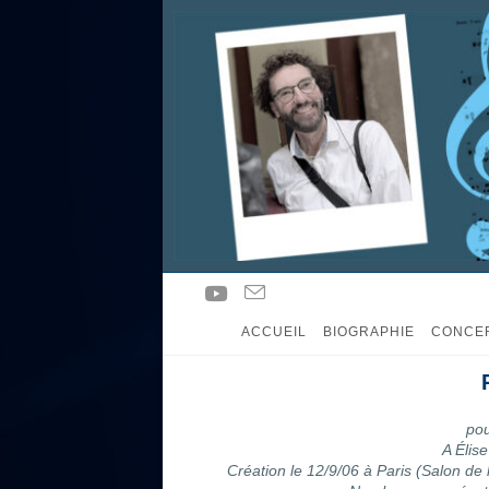
ACCUEIL
BIOGRAPHIE
CONCE
pou
A Élis
Création le 12/9/06 à Paris (Salon de