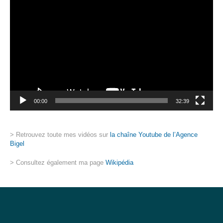
vidéo
00:00
32:39
> Retrouvez toute mes vidéos sur
la chaîne Youtube de l’Agence
Bigel
> Consultez également ma page
Wikipédia