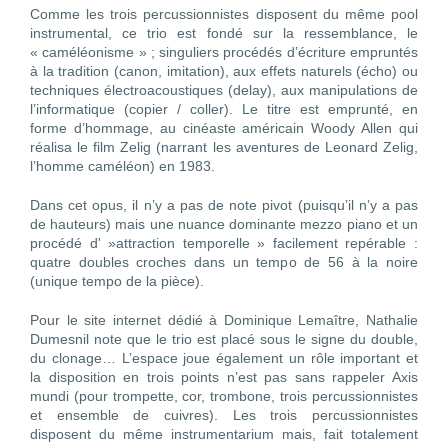
Comme les trois percussionnistes disposent du même pool
instrumental, ce trio est fondé sur la ressemblance, le
« caméléonisme » ; singuliers procédés d’écriture empruntés
à la tradition (canon, imitation), aux effets naturels (écho) ou
techniques électroacoustiques (delay), aux manipulations de
l’informatique (copier / coller). Le titre est emprunté, en
forme d’hommage, au cinéaste américain Woody Allen qui
réalisa le film Zelig (narrant les aventures de Leonard Zelig,
l’homme caméléon) en 1983.
Dans cet opus, il n’y a pas de note pivot (puisqu’il n’y a pas
de hauteurs) mais une nuance dominante mezzo piano et un
procédé d' »attraction temporelle » facilement repérable :
quatre doubles croches dans un tempo de 56 à la noire
(unique tempo de la pièce).
Pour le site internet dédié à Dominique Lemaître, Nathalie
Dumesnil note que le trio est placé sous le signe du double,
du clonage… L’espace joue également un rôle important et
la disposition en trois points n’est pas sans rappeler Axis
mundi (pour trompette, cor, trombone, trois percussionnistes
et ensemble de cuivres). Les trois percussionnistes
disposent du même instrumentarium mais, fait totalement