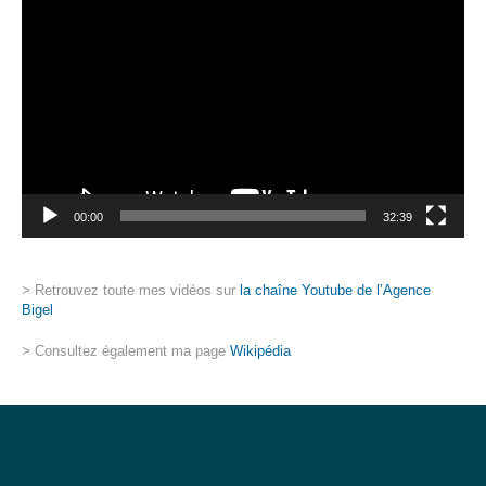
vidéo
00:00
32:39
> Retrouvez toute mes vidéos sur
la chaîne Youtube de l’Agence
Bigel
> Consultez également ma page
Wikipédia