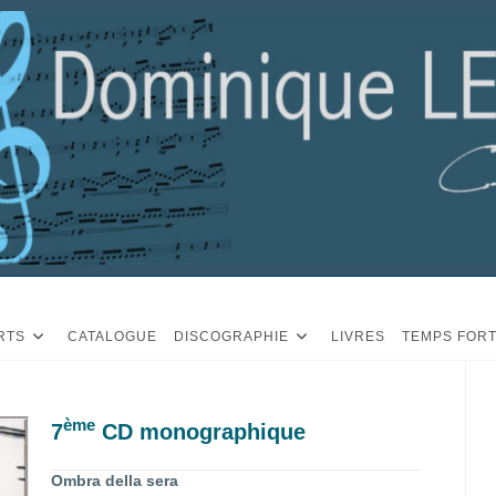
RTS
CATALOGUE
DISCOGRAPHIE
LIVRES
TEMPS FOR
ème
7
CD monographique
Ombra della sera