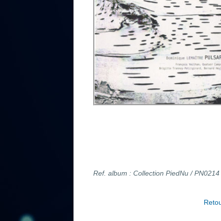
Ref. album : Collection PiedNu / PN0214
Retou