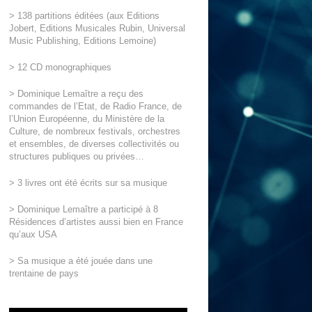
> 138 partitions éditées (aux Editions
Jobert, Editions Musicales Rubin, Universal
Music Publishing, Editions Lemoine)
> 12 CD monographiques
> Dominique Lemaître a reçu des
commandes de l’Etat, de Radio France, de
l’Union Européenne, du Ministère de la
Culture, de nombreux festivals, orchestres
et ensembles, de diverses collectivités ou
structures publiques ou privées…
> 3 livres ont été écrits sur sa musique
> Dominique Lemaître a participé à 8
Résidences d’artistes aussi bien en France
qu’aux USA
> Sa musique a été jouée dans une
trentaine de pays