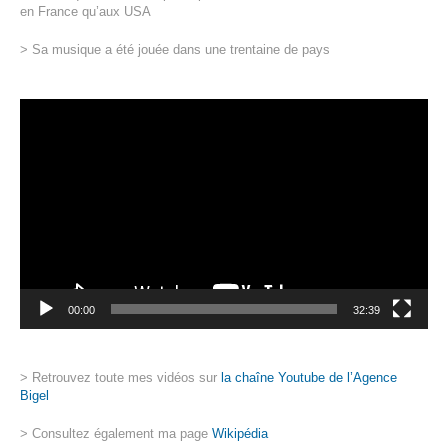
en France qu’aux USA
> Sa musique a été jouée dans une trentaine de pays
Lecteur
vidéo
00:00
32:39
> Retrouvez toute mes vidéos sur
la chaîne Youtube de l’Agence
Bigel
> Consultez également ma page
Wikipédia