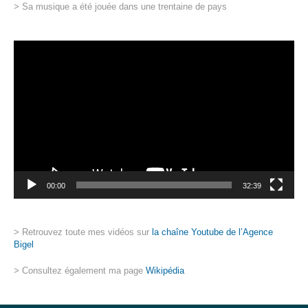
> Sa musique a été jouée dans une trentaine de pays
Lecteur
vidéo
00:00
32:39
> Retrouvez toute mes vidéos sur
la chaîne Youtube de l’Agence
Bigel
> Consultez également ma page
Wikipédia