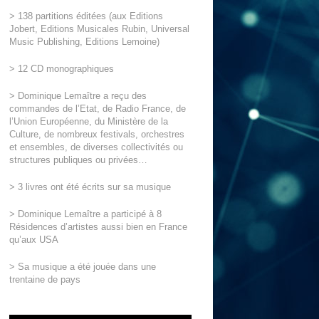
> 138 partitions éditées (aux Editions
Jobert, Editions Musicales Rubin, Universal
Music Publishing, Editions Lemoine)
> 12 CD monographiques
> Dominique Lemaître a reçu des
commandes de l’Etat, de Radio France, de
l’Union Européenne, du Ministère de la
Culture, de nombreux festivals, orchestres
et ensembles, de diverses collectivités ou
structures publiques ou privées…
> 3 livres ont été écrits sur sa musique
> Dominique Lemaître a participé à 8
Résidences d’artistes aussi bien en France
qu’aux USA
> Sa musique a été jouée dans une
trentaine de pays