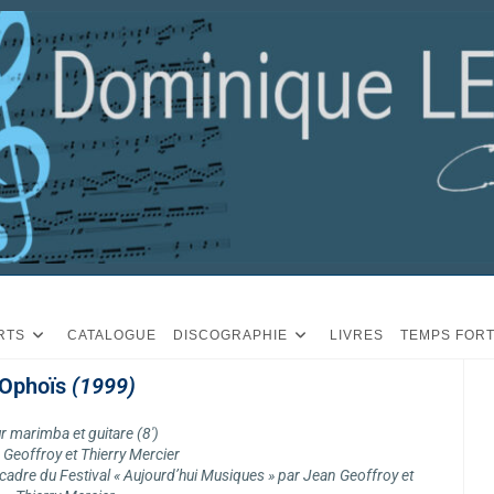
RTS
CATALOGUE
DISCOGRAPHIE
LIVRES
TEMPS FOR
Ophoïs
(1999)
r marimba et guitare (8′)
 Geoffroy et Thierry Mercier
cadre du Festival « Aujourd’hui Musiques » par Jean Geoffroy et