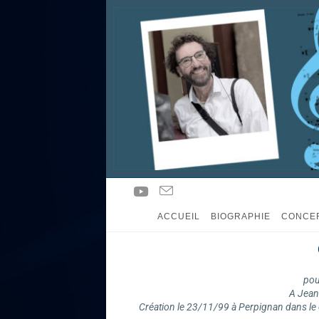
ACCUEIL
BIOGRAPHIE
CONCE
pou
A Jean
Création le 23/11/99 à Perpignan dans le 