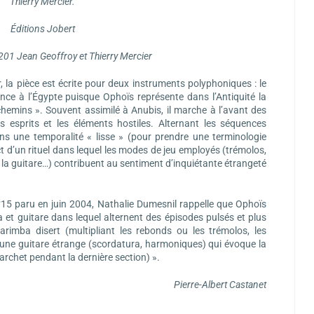
Thierry Mercier.
Éditions Jobert
1 Jean Geoffroy et Thierry Mercier
, la pièce est écrite pour deux instruments polyphoniques : le
rence à l’Égypte puisque Ophoïs représente dans l’Antiquité la
es chemins ». Souvent assimilé à Anubis, il marche à l’avant des
 esprits et les éléments hostiles. Alternant les séquences
ns une temporalité « lisse » (pour prendre une terminologie
ct d’un rituel dans lequel les modes de jeu employés (trémolos,
 la guitare…) contribuent au sentiment d’inquiétante étrangeté
15 paru en juin 2004, Nathalie Dumesnil rappelle que Ophoïs
et guitare dans lequel alternent des épisodes pulsés et plus
marimba disert (multipliant les rebonds ou les trémolos, les
 une guitare étrange (scordatura, harmoniques) qui évoque la
archet pendant la dernière section) ».
Pierre-Albert Castanet