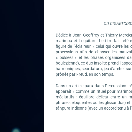
CD CIGARTCD020
Dédiée à Jean Geoffroy et Thierry Mercier
marimba et la guitare. Le titre fait réfé
figure de l’éclaireur, « celui qui ouvre l
processions afin de chasser les mauvais
« pulsées » et les phases organisées da
boulezienne), ce duo insolite prend l’aspe
harmoniques, scordatura, jeu d’archet sur
prônée par Freud, en son temps.
Dans un article paru dans Percussions n°
apparaît « comme un rituel pour marimba 
méditatifs : équilibre délicat entre un 
phrases éloquentes ou les glissandos) et
tânpura indienne (avec un accord tenu à l’