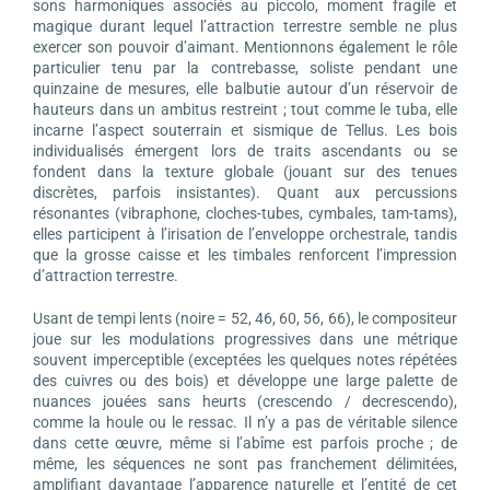
sons harmoniques associés au piccolo, moment fragile et
magique durant lequel l’attraction terrestre semble ne plus
exercer son pouvoir d’aimant. Mentionnons également le rôle
particulier tenu par la contrebasse, soliste pendant une
quinzaine de mesures, elle balbutie autour d’un réservoir de
hauteurs dans un ambitus restreint ; tout comme le tuba, elle
incarne l’aspect souterrain et sismique de Tellus. Les bois
individualisés émergent lors de traits ascendants ou se
fondent dans la texture globale (jouant sur des tenues
discrètes, parfois insistantes). Quant aux percussions
résonantes (vibraphone, cloches-tubes, cymbales, tam-tams),
elles participent à l’irisation de l’enveloppe orchestrale, tandis
que la grosse caisse et les timbales renforcent l’impression
d’attraction terrestre.
Usant de tempi lents (noire = 52, 46, 60, 56, 66), le compositeur
joue sur les modulations progressives dans une métrique
souvent imperceptible (exceptées les quelques notes répétées
des cuivres ou des bois) et développe une large palette de
nuances jouées sans heurts (crescendo / decrescendo),
comme la houle ou le ressac. Il n’y a pas de véritable silence
dans cette œuvre, même si l’abîme est parfois proche ; de
même, les séquences ne sont pas franchement délimitées,
amplifiant davantage l’apparence naturelle et l’entité de cet