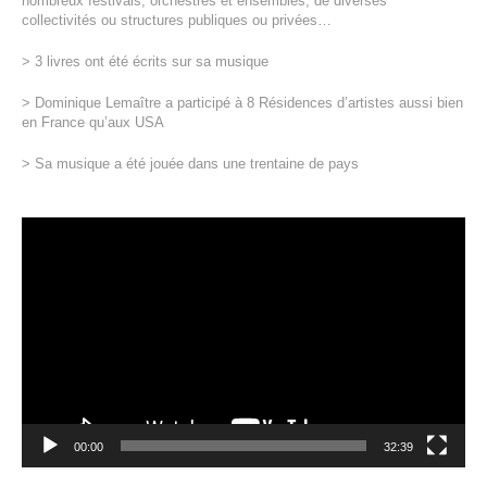
nombreux festivals, orchestres et ensembles, de diverses
collectivités ou structures publiques ou privées…
> 3 livres ont été écrits sur sa musique
> Dominique Lemaître a participé à 8 Résidences d’artistes aussi bien
en France qu’aux USA
> Sa musique a été jouée dans une trentaine de pays
Lecteur
vidéo
00:00
32:39