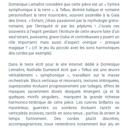
Dominique Lemaître considère que cette pièce est un « hymne
symphonique à la terre », à Tellus, divinité italique et romaine
personnifiant la terre nourricière, souvent assimilée à la Gaïa
des Grecs. « Enfant, j’étais passionné par la mythologie gréco-
romaine, par l’Antiquité et par les péplums ! J’avais ces
souvenirs à l’esprit pendant l’écriture de cette œuvre faite d’un
seul tenant, puissante, grave (tuba et contrebasses y jouent un
rôle important) mais aussi d’aspect onirique – presque
magique ? » (cf. le jeu du piccolo avec les sons harmoniques
des cordes par exemple).
Dans le texte écrit pour le site internet dédié à Dominique
Lemaître, Nathalie Dumesnil écrit que « Tellus est une œuvre
véritablement « symphonique », travaillant sur la masse
orchestrale. Blocs verticaux et résonants, textures imbriquées,
superposées évoluant progressivement par tuilages, effets de
masques savamment dosés desquels émergent çà et là
quelques motifs singuliers… marquent la grande richesse
harmonico-timbrique de cette pièce. Les cuivres brillants ou
mystérieux, guerriers ou sombres évoluent tantôt en
verticalités incisives, tantôt en sons tenus ; parfois ils strient le
temps furtivement. Des cordes plutôt discrètes,
accompagnatrices, nous retiendrons notamment leur jeu en