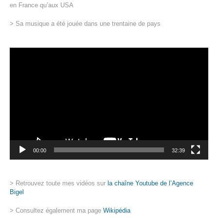
en France qu’aux USA
> Sa musique a été jouée dans une trentaine de pays
Lecteur
vidéo
00:00
32:39
> Retrouvez toute mes vidéos sur
la chaîne Youtube de l’Agence
Bigel
> Consultez également ma page
Wikipédia