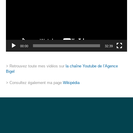
00:00
32:39
> Retrouvez toute mes vidéos sur
la chaîne Youtube de l’Agence
Bigel
> Consultez également ma page
Wikipédia