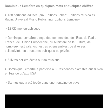
Dominique Lemaître en quelques mots et quelques chiffres
> 138 partitions éditées (aux Editions Jobert, Editions Musicales
Rubin, Universal Music Publishing, Editions Lemoine)
> 12 CD monographiques
> Dominique Lemaître a reçu des commandes de l’Etat, de Radio
France, de l’Union Européenne, du Ministère de la Culture, de
nombreux festivals, orchestres et ensembles, de diverses
collectivités ou structures publiques ou privées…
> 3 livres ont été écrits sur sa musique
> Dominique Lemaître a participé à 8 Résidences d’artistes aussi bien
en France qu’aux USA
> Sa musique a été jouée dans une trentaine de pays
Lecteur
vidéo