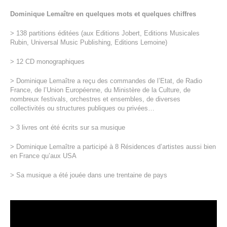
Dominique Lemaître en quelques mots et quelques chiffres
> 138 partitions éditées (aux Editions Jobert, Editions Musicales
Rubin, Universal Music Publishing, Editions Lemoine)
> 12 CD monographiques
> Dominique Lemaître a reçu des commandes de l’Etat, de Radio
France, de l’Union Européenne, du Ministère de la Culture, de
nombreux festivals, orchestres et ensembles, de diverses
collectivités ou structures publiques ou privées…
> 3 livres ont été écrits sur sa musique
> Dominique Lemaître a participé à 8 Résidences d’artistes aussi bien
en France qu’aux USA
> Sa musique a été jouée dans une trentaine de pays
Lecteur
vidéo