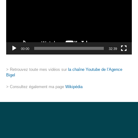
00:00
32:39
> Retrouvez toute mes vidéos sur
la chaîne Youtube de l’Agence
Bigel
> Consultez également ma page
Wikipédia