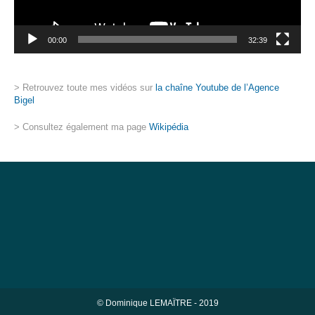
00:00
32:39
> Retrouvez toute mes vidéos sur
la chaîne Youtube de l’Agence
Bigel
> Consultez également ma page
Wikipédia
© Dominique LEMAÏTRE - 2019