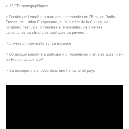
> 12 CD monographiques
> Dominique Lemaître a reçu des commandes de l’Etat, de Radio
France, de l’Union Européenne, du Ministère de la Culture, de
nombreux festivals, orchestres et ensembles, de diverses
collectivités ou structures publiques ou privées…
> 3 livres ont été écrits sur sa musique
> Dominique Lemaître a participé à 8 Résidences d’artistes aussi bien
en France qu’aux USA
> Sa musique a été jouée dans une trentaine de pays
Lecteur
vidéo