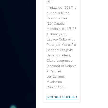
Cinq
miniatures (2024) p
our deux flûtes,
basson et cor
(10’)Création
mondiale le 11/5/26
à Drancy (93),
Espace Culturel du
Parc, par Maria-Pia
Bonanni et Sylvie
Berland (flûtes),
Claire Laspreses
(basson) et Delphin
e Paquier
cor)Éditions
Musicales
Rubin Cinq…
Continuer La Lecture