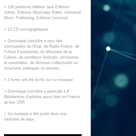
> 138 partitions éditées (aux Editions
Jobert, Editions Musicales Rubin, Universal
Music Publishing, Editions Lemoine)
> 12 CD monographiques
> Dominique Lemaître a reçu des
commandes de l’Etat, de Radio France, de
l’Union Européenne, du Ministère de la
Culture, de nombreux festivals, orchestres
et ensembles, de diverses collectivités ou
structures publiques ou privées…
> 3 livres ont été écrits sur sa musique
> Dominique Lemaître a participé à 8
Résidences d’artistes aussi bien en France
qu’aux USA
> Sa musique a été jouée dans une
trentaine de pays