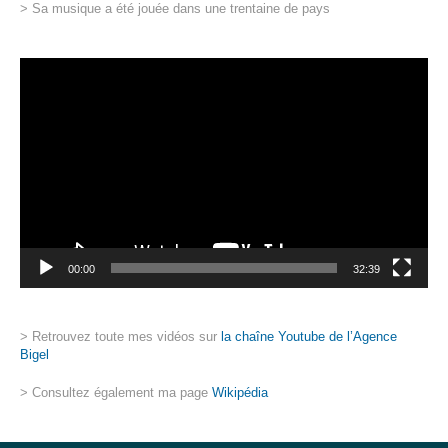
> Sa musique a été jouée dans une trentaine de pays
Lecteur
vidéo
00:00
32:39
> Retrouvez toute mes vidéos sur
la chaîne Youtube de l’Agence
Bigel
> Consultez également ma page
Wikipédia