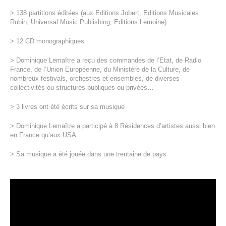
> 138 partitions éditées (aux Editions Jobert, Editions Musicales
Rubin, Universal Music Publishing, Editions Lemoine)
> 12 CD monographiques
> Dominique Lemaître a reçu des commandes de l’Etat, de Radio
France, de l’Union Européenne, du Ministère de la Culture, de
nombreux festivals, orchestres et ensembles, de diverses
collectivités ou structures publiques ou privées…
> 3 livres ont été écrits sur sa musique
> Dominique Lemaître a participé à 8 Résidences d’artistes aussi bien
en France qu’aux USA
> Sa musique a été jouée dans une trentaine de pays
Lecteur
vidéo