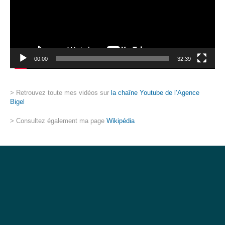
00:00
32:39
> Retrouvez toute mes vidéos sur
la chaîne Youtube de l’Agence
Bigel
> Consultez également ma page
Wikipédia